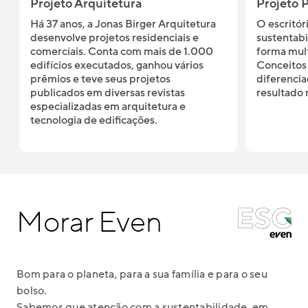
Projeto Arquitetura
Projeto 
Há 37 anos, a Jonas Birger Arquitetura
O escritór
desenvolve projetos residenciais e
sustentabi
comerciais. Conta com mais de 1.000
forma mult
edifícios executados, ganhou vários
Conceitos 
prêmios e teve seus projetos
diferencia
publicados em diversas revistas
resultado 
especializadas em arquitetura e
tecnologia de edificações.
Morar Even
Bom para o planeta, para a sua família e para o seu
bolso.
Sabemos que atenção com a sustentabilidade, em