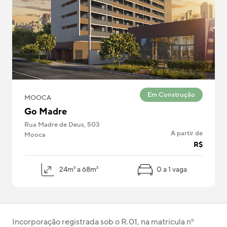
Em Construção
MOOCA
Go Madre
Rua Madre de Deus, 503
A partir de
Mooca
R$
24m² a 68m²
0 a 1 vaga
Incorporação registrada sob o R.01, na matrícula nº 