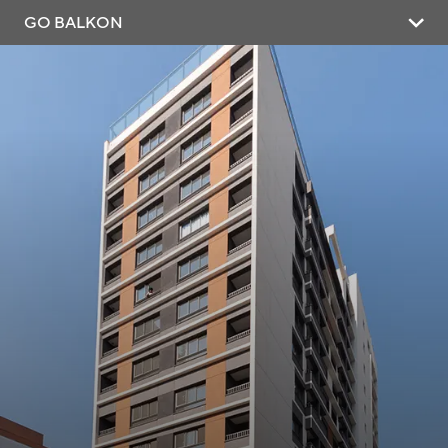
GO BALKON
Início
Lazer
Fotos Entrega
Plantas
Localização
Ficha Técnica