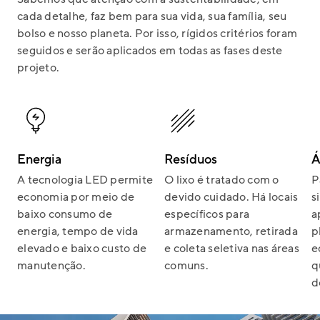
cada detalhe, faz bem para sua vida, sua família, seu
bolso e nosso planeta. Por isso, rígidos critérios foram
seguidos e serão aplicados em todas as fases deste
projeto.
Energia
Resíduos
Á
A tecnologia LED permite
O lixo é tratado com o
P
economia por meio de
devido cuidado. Há locais
s
baixo consumo de
específicos para
a
energia, tempo de vida
armazenamento, retirada
p
elevado e baixo custo de
e coleta seletiva nas áreas
e
manutenção.
comuns.
q
d