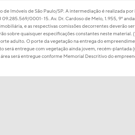
tro de Imóveis de São Paulo/SP. A intermediação é realizada por
9.285.569/0001- 15. Av. Dr. Cardoso de Melo, 1.955, 9º andar, 
obiliária, e as respectivas comissões decorrentes deverão se
ão sobre quaisquer especificações constantes neste material. (1
orte adulto. O porte da vegetação na entrega do empreendiment
to será entregue com vegetação ainda jovem, recém-plantada (
sa área será entregue conforme Memorial Descritivo do empree