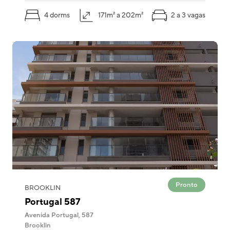
4 dorms
171m² a 202m²
2 a 3 vagas
Pronto
BROOKLIN
Portugal 587
Avenida Portugal, 587
Brooklin