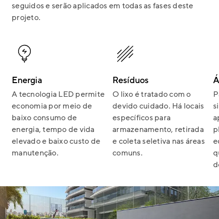
seguidos e serão aplicados em todas as fases deste
projeto.
Energia
Resíduos
Á
A tecnologia LED permite
O lixo é tratado com o
P
economia por meio de
devido cuidado. Há locais
s
baixo consumo de
específicos para
a
energia, tempo de vida
armazenamento, retirada
p
elevado e baixo custo de
e coleta seletiva nas áreas
e
manutenção.
comuns.
q
d