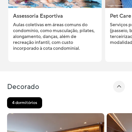
Assessoria Esportiva
Pet Care
Aulas coletivas em áreas comuns do
Serviços 
condomínio, como musculação, pilates,
(passeio, 
alongamento, danças, além de
terceiriza
recreação infantil, com custo
modalidad
incorporado à cota condominial.
Decorado
4 dormitórios