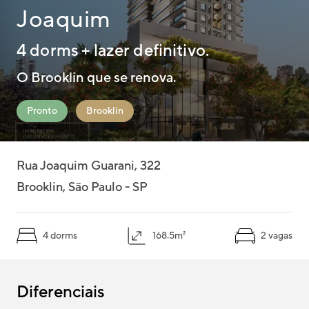
Joaquim
Pelo mapa
4 dorms + lazer definitivo.
O Brooklin que se renova.
Pronto
Brooklin
Rua Joaquim Guarani, 322
Brooklin, São Paulo - SP
4 dorms
168.5m²
2 vagas
Diferenciais