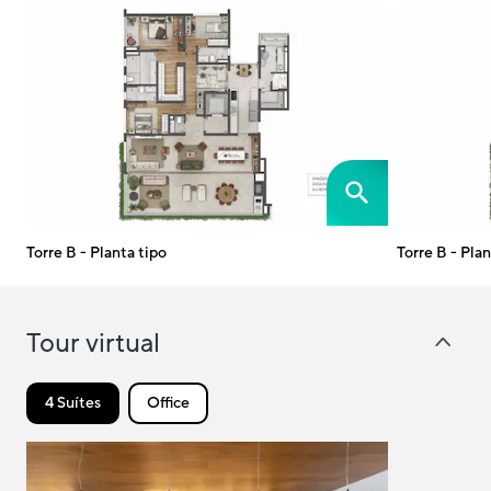
Torre B - Planta tipo
Torre B - Pla
Tour virtual
4 Suítes
Office