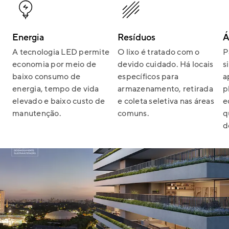
Energia
Resíduos
Á
A tecnologia LED permite
O lixo é tratado com o
P
economia por meio de
devido cuidado. Há locais
s
baixo consumo de
específicos para
a
energia, tempo de vida
armazenamento, retirada
p
elevado e baixo custo de
e coleta seletiva nas áreas
e
manutenção.
comuns.
q
d