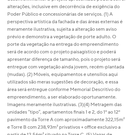
alterações, inclusive em decorrência de exigência do 
Poder Público e concessionárias de serviços. (1) A 
perspectiva artística da fachada e das áreas externas é 
meramente ilustrativa, sujeita a alteração sem aviso 
prévio e demonstra a vegetação de porte adulto. O 
porte da vegetação na entrega do empreendimento 
será de acordo com o projeto paisagístico e poderá 
apresentar diferença de tamanho, pois o projeto será 
entregue com vegetação ainda jovem, recém-plantada 
(mudas). (2) Móveis, equipamentos e utensílios aqui 
utilizados são meras sugestões de decoração, e essa 
área será entregue conforme Memorial Descritivo do 
empreendimento, a ser elaborado oportunamente. 
Imagens meramente ilustrativas. (3)(4) Metragem das 
unidades “tipo”, apartamentos finais 1 e 2, do 1º ao 12º 
pavimento da Torre A com aproximadamente 322,15m² 
e Torre B com 238,93m² privativos + office exclusivo a 
partir de 12,56m² situado na Torre C. (5) Vagas de 