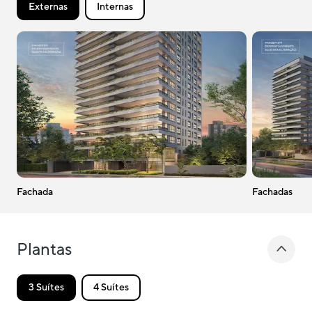
Externas
Internas
Fachada 
Fachadas
Plantas
3 Suítes
4 Suítes