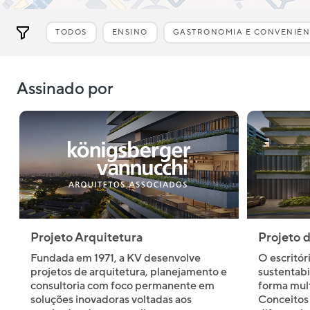
TODOS
ENSINO
GASTRONOMIA E CONVENIÊN
Assinado por
Projeto Arquitetura
Projeto 
Fundada em 1971, a KV desenvolve
O escritór
projetos de arquitetura, planejamento e
sustentabi
consultoria com foco permanente em
forma mult
soluções inovadoras voltadas aos
Conceitos 