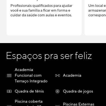
Profissionais qualificados para ajudar
Um local e
você e sua família a ficar em forma e
armazenar
cuidar da saúde com aulas e eventos.
correspond
Espaços pra ser feliz
Academia
Funcional com
Academia
Terraço Integrado
Quadra de tênis
Quadra de jogos
Piscina coberta
Piscinas Externas