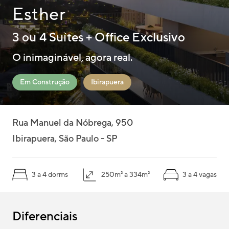
Esther
Pelo mapa
3 ou 4 Suítes + Office Exclusivo
O inimaginável, agora real.
Em Construção
Ibirapuera
Rua Manuel da Nóbrega, 950
Ibirapuera, São Paulo - SP
3 a 4 dorms
250m² a 334m²
3 a 4 vagas
Diferenciais