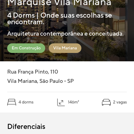
Marquise Vila Mariana
Pelo mapa
4 Dorms | Onde suas escolhas se
encontram.
Arquitetura contemporânea e conceituada.
Em Construção
Vila Mariana
Rua França Pinto, 110
Vila Mariana, São Paulo - SP
4 dorms
146m²
2 vagas
Diferenciais