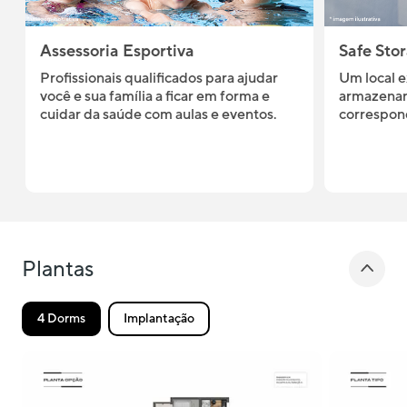
Assessoria Esportiva
Safe Sto
Profissionais qualificados para ajudar
Um local e
você e sua família a ficar em forma e
armazenar
cuidar da saúde com aulas e eventos.
correspond
Plantas
4 Dorms
Implantação