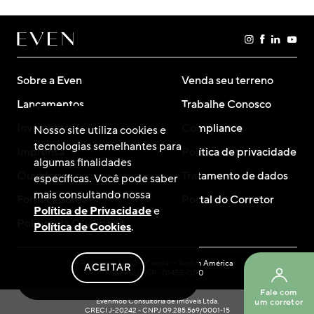
Sobre a Even
Venda seu terreno
Lançamentos
Trabalhe Conosco
Investidores
Compliance
Nosso site utiliza cookies e
tecnologias semelhantes para
Imprensa
Política de privacidade
algumas finalidades
Ouvidoria
Tratamento de dados
específicas. Você pode saber
mais consultando nossa
Fornecedores
Portal do Corretor
Política de Privacidade
e
Política da Qualidade
Política de Cookies
.
R Hungria, 1.400 - 3° andar - Jardim América
ACEITAR
São Paulo/SP - 01455-000
Fale com
Evenmob Consultoria de Imóveis Ltda.
um corretor
CRECI J-20242 - CNPJ 09.285.569/0001-15