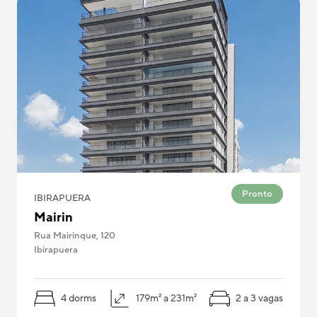
Pronto
IBIRAPUERA
Mairin
Rua Mairinque, 120
Ibirapuera
4 dorms
179m² a 231m²
2 a 3 vagas