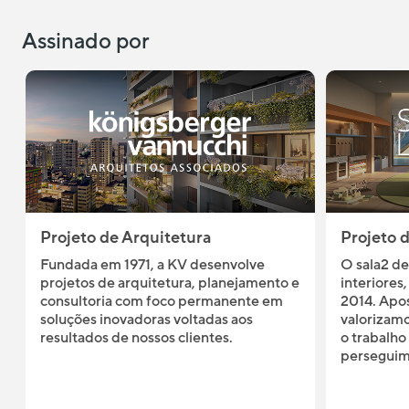
Assinado por
Projeto de Arquitetura
Projeto 
Fundada em 1971, a KV desenvolve
O sala2 de
projetos de arquitetura, planejamento e
interiores
consultoria com foco permanente em
2014. Apos
soluções inovadoras voltadas aos
valorizamo
resultados de nossos clientes.
o trabalho
perseguim